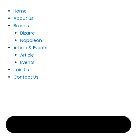
Skip
to
Home
content
About us
Brands
Bizarre
Napoleon
Article & Events
Article
Events
Join Us
Contact Us