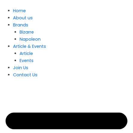
Skip
to
Home
content
About us
Brands
Bizarre
Napoleon
Article & Events
Article
Events
Join Us
Contact Us