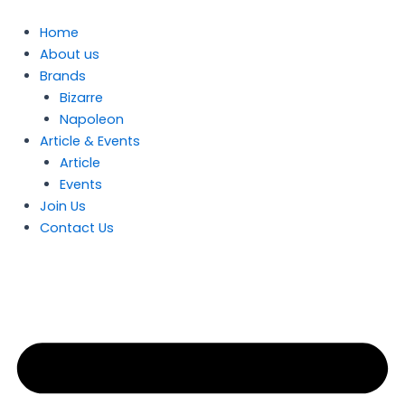
Skip
to
Home
content
About us
Brands
Bizarre
Napoleon
Article & Events
Article
Events
Join Us
Contact Us