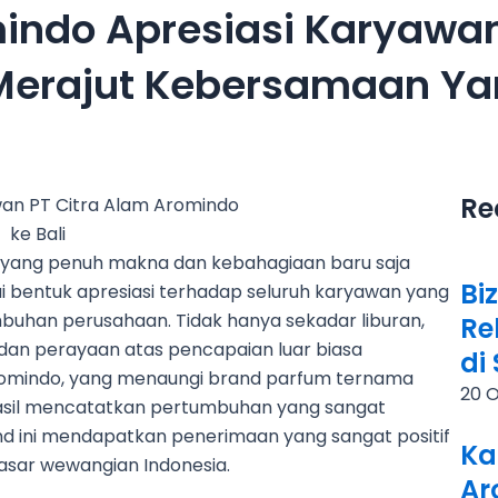
mindo Apresiasi Karyaw
: Merajut Kebersamaan Y
Re
an yang penuh makna dan kebahagiaan baru saja
Bi
ai bentuk apresiasi terhadap seluruh karyawan yang
mbuhan perusahaan. Tidak hanya sekadar liburan,
Re
 dan perayaan atas pencapaian luar biasa
di
Aromindo, yang menaungi brand parfum ternama
20 
hasil mencatatkan pertumbuhan yang sangat
nd ini mendapatkan penerimaan yang sangat positif
Ka
asar wewangian Indonesia.
Ar