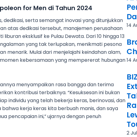
Pe
poleon for Men di Tahun 2024
Da
as, dedikasi, serta semangat inovasi yang ditunjukkan
14 A
aan atas dedikasi tersebut, manajemen perusahaan
iburan eksklusif ke Pulau Dewata. Dari 10 hingga 13
Br
engalaman yang tak terlupakan, menikmati pesona
Ch
n menarik. Mulai dari menjelajahi keindahan alam,
gga momen kebersamaan yang mempererat hubungan
14 A
BI
tannya menyampaikan rasa bangga dan terima
Ex
ikan kontribusi terbaiknya. “Kesuksesan ini bukan
Ta
iap individu yang telah bekerja keras, berinovasi, dan
Ra
a bahwa kerja keras kita berbuah manis, dan saya
Le
mua pencapaian ini,” ujarnya dengan penuh
To
2 Ju