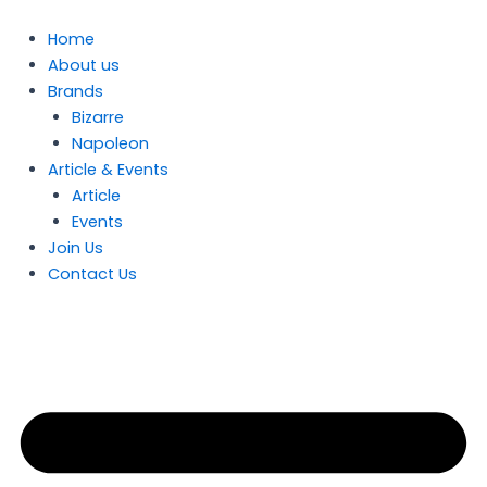
Skip
to
Home
content
About us
Brands
Bizarre
Napoleon
Article & Events
Article
Events
Join Us
Contact Us